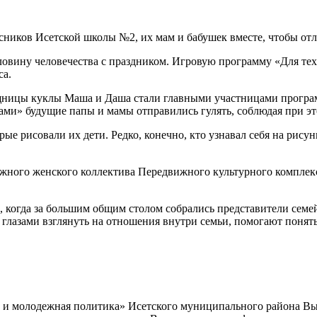
сников Исетской школы №2, их мам и бабушек вместе, чтобы отл
овину человечества с праздником. Игровую программу «Для тех,
са.
щницы куклы Маша и Даша стали главными участницами програм
ми» будущие папы и мамы отправились гулять, соблюдая при эт
ые рисовали их дети. Редко, конечно, кто узнавал себя на рису
ужного женского коллектива Передвижного культурного комплекс
 когда за большим общим столом собрались представители семе
 глазами взглянуть на отношения внутри семьи, помогают понять
а и молодежная политика» Исетского муниципального района В