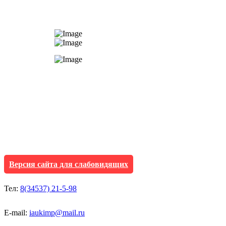
АУ "Культура и мол
Исетского муниципа
Версия сайта для слабовидящих
Тел:
8(34537) 21-5-98
E-mail:
iaukimp@mail.ru