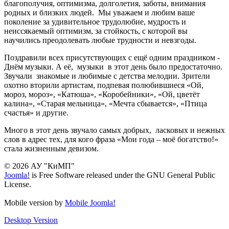
благополучия, оптимизма, долголетия, заботы, внимания
родных и близких людей. Мы уважаем и любим ваше
поколение за удивительное трудолюбие, мудрость и
неиссякаемый оптимизм, за стойкость, с которой вы
научились преодолевать любые трудности и невзгоды.
Поздравили всех присутствующих с ещё одним праздником -
Днём музыки. А её, музыки в этот день было предостаточно.
Звучали знакомые и любимые с детства мелодии. Зрители
охотно вторили артистам, подпевая полюбившиеся «Ой,
мороз, мороз», «Катюша», «Коробейники», «Ой, цветёт
калина», «Старая мельница», «Мечта сбывается», «Птица
счастья» и другие.
Много в этот день звучало самых добрых, ласковых и нежных
слов в адрес тех, для кого фраза «Мои года – моё богатство!»
стала жизненным девизом.
© 2026 АУ "КиМП"
Joomla!
is Free Software released under the GNU General Public
License.
Mobile version by
Mobile Joomla!
Desktop Version