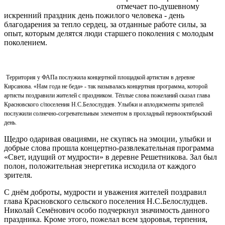
отмечает по-душевному
искренний праздник день пожилого человека - день
благодарения за тепло сердец, за отданные работе силы, за
опыт, которым делятся люди старшего поколения с молодым
поколением.
Территория у ФАПа послужила концертной площадкой артистам в деревне
Кирсанова. «Нам года не беда» - так называлась концертная программа, которой
артисты поздравили жителей с праздником. Тёплые слова пожеланий сказал глава
Красновского с/поселения Н.С.Белослудцев. Улыбки и аплодисменты зрителей
послужили солнечно-согревательным элементом в прохладный первооктябрьский
день.
Щедро одаривая овациями, не скупясь на эмоции, улыбки и
добрые слова прошла концертно-развлекательная программа
«Свет, идущий от мудрости» в деревне Решетникова. Зал был
полон, положительная энергетика исходила от каждого
зрителя.
С днём доброты, мудрости и уважения жителей поздравил
глава Красновского сельского поселения Н.С.Белослудцев.
Николай Семёнович особо подчеркнул значимость данного
праздника. Кроме этого, пожелал всем здоровья, терпения,