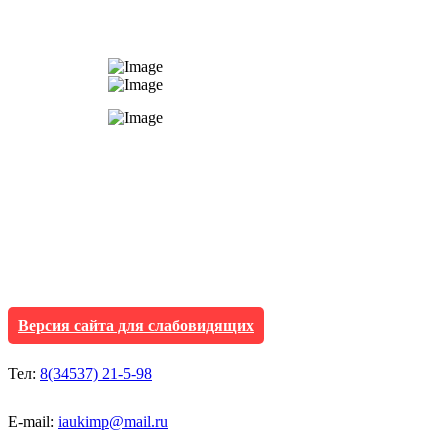
АУ "Культура и мол
Исетского муниципа
Версия сайта для слабовидящих
Тел:
8(34537) 21-5-98
E-mail:
iaukimp@mail.ru