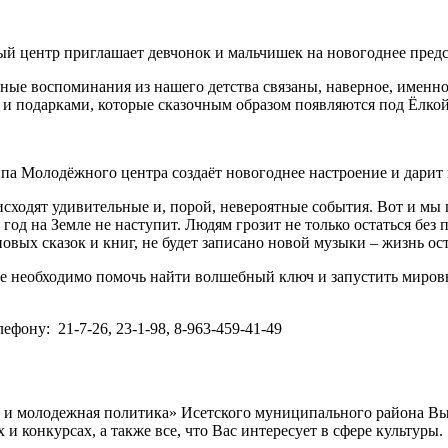
ный центр приглашает девчонок и мальчишек на новогоднее пред
 воспоминания из нашего детства связаны, наверное, именно
 и подарками, которые сказочным образом появляются под Ёлкой
Молодёжного центра создаёт новогоднее настроение и дарит в
дят удивительные и, порой, невероятные события. Вот и мы п
од на Земле не наступит. Людям грозит не только остаться без п
овых сказок и книг, не будет записано новой музыки – жизнь ос
еобходимо помочь найти волшебный ключ и запустить мировые ч
ону: 21-7-26, 23-1-98, 8-963-459-41-49
а и молодежная политика» Исетского муниципального района В
 конкурсах, а также все, что Вас интересует в сфере культуры.