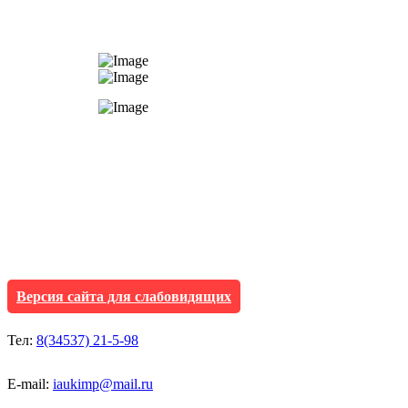
АУ "Культура и мол
Исетского муниципа
Версия сайта для слабовидящих
Тел:
8(34537) 21-5-98
E-mail:
iaukimp@mail.ru