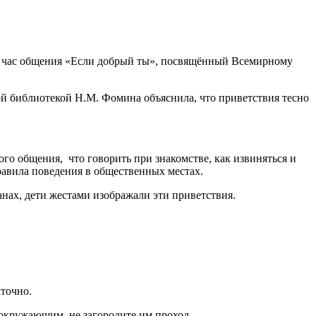
и час общения «Если добрый ты», посвящённый Всемирному
ой библиотекой Н.М. Фомина объяснила, что приветствия тесно
го общения, что говорить при знакомстве, как извиняться и
равила поведения в общественных местах.
анах, дети жестами изображали эти приветствия.
аточно.
 окружающим, не загородите им проход.