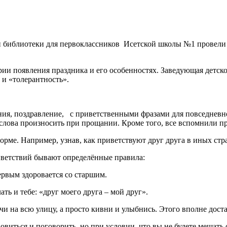
й библиотеки для первоклассников Исетской школы №1 провел
ии появления праздника и его особенностях. Заведующая детск
 и «толерантность».
ния, поздравление, с приветственными фразами для повседневно
 слова произносить при прощании. Кроме того, все вспомнили п
рме. Например, узнав, как приветствуют друг друга в иных стр
риветствий бывают определённые правила:
ервым здоровается со старшим.
ать и тебе: «друг моего друга – мой друг».
чи на всю улицу, а просто кивни и улыбнись. Этого вполне дост
овиться и поговорить, но при условии, что вы не будете мешать