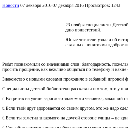
Новости
07 декабря 2016
07 декабря 2016
Просмотров: 1243
23 ноября специалисты Детско
дню приветствий.
Юные читатели узнали об истор
связаны с понятиями «доброта»
Ребят познакомили со значениями слов: благодарность, пожела
просить прощение, как вежливо общаться по телефону и какие
Знакомство с новыми словами проходило в забавной игровой фо
Специалисты детской библиотеки рассказали и о том, что у п
ü Встретив на улице взрослого знакомого человека, младший п
ü Если твой друг здоровается со своим другом, это же надо сдел
ü Если ты заметил знакомого на другой стороне улицы – не кри
ü Случайно встретив друга в общественном месте, можно остан