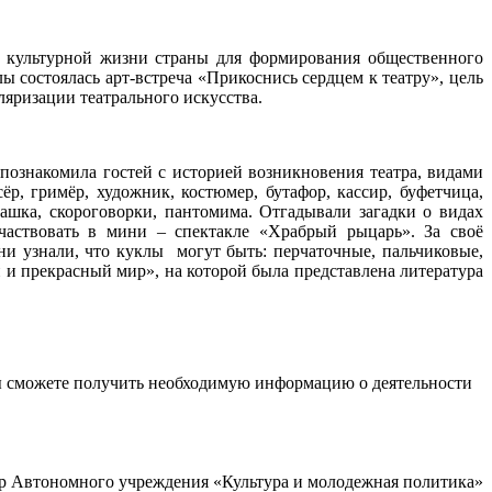
ля культурной жизни страны для формирования общественного
ы состоялась арт-встреча «Прикоснись сердцем к театру», цель
ляризации театрального искусства.
накомила гостей с историей возникновения театра, видами
ёр, гримёр, художник, костюмер, бутафор, кассир, буфетчица,
омашка, скороговорки, пантомима. Отгадывали загадки о видах
участвовать в мини – спектакле «Храбрый рыцарь». За своё
 узнали, что куклы могут быть: перчаточные, пальчиковые,
й и прекрасный мир», на которой была представлена литература
ы сможете получить необходимую информацию о деятельности
р Автономного учреждения «Культура и молодежная политика»