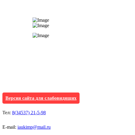
АУ "Культура и мол
Исетского муниципа
Версия сайта для слабовидящих
Тел:
8(34537) 21-5-98
E-mail:
iaukimp@mail.ru