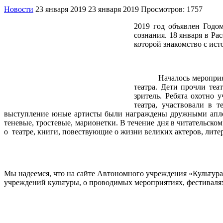
Новости
23 января 2019
23 января 2019
Просмотров: 1757
2019 год объявлен Годо
сознания. 18 января в Ра
которой знакомство с ист
Началось мероприятие с
театра. Дети прочли теа
зритель. Ребята охотно 
театра, участвовали в 
выступление юные артисты были награждены дружными аплод
теневые, тростевые, марионетки. В течение дня в читательско
о театре, книги, повествующие о жизни великих актеров, лите
Мы надеемся, что на сайте Автономного учреждения «Культур
учреждений культуры, о проводимых мероприятиях, фестивалях и