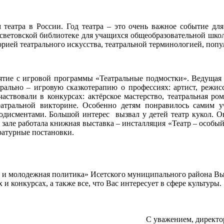
м театра в России. Год театра – это очень важное событие д
ссветовской библиотеке для учащихся общеобразовательной школ
орией театрального искусства, театральной терминологией, попу
 игровой программы «Театральные подмостки». Ведущая поз
трально – игровую сказкотерапию о профессиях: артист, режисс
участвовали в конкурсах: актёрское мастерство, театральная р
театральной викторине. Особенно детям понравилось самим 
исментами. Большой интерес вызвал у детей театр кукол. Они
м зале работала книжная выставка – инсталляция «Театр – особы
ратурные постановки.
а и молодежная политика» Исетского муниципального района В
 конкурсах, а также все, что Вас интересует в сфере культуры.
С уважением, директо