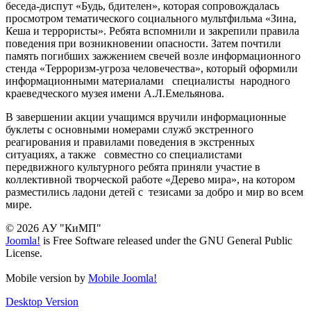
беседа-диспут «Будь, бдителен», которая сопровождалась
просмотром тематического социального мультфильма «Зина,
Кеша и террористы». Ребята вспомнили и закрепили правила
поведения при возникновении опасности. Затем почтили
память погибших зажжением свечей возле информационного
стенда «Терроризм-угроза человечества», который оформили
информационными материалами специалисты народного
краеведческого музея имени А.Л.Емельянова.
В завершении акции учащимся вручили информационные
буклеты с основными номерами служб экстренного
реагирования и правилами поведения в экстренных
ситуациях, а также совместно со специалистами
передвижного культурного ребята приняли участие в
коллективной творческой работе «Дерево мира», на котором
разместились ладони детей с тезисами за добро и мир во всем
мире.
© 2026 АУ "КиМП"
Joomla!
is Free Software released under the GNU General Public
License.
Mobile version by
Mobile Joomla!
Desktop Version