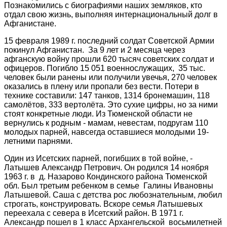
Познакомились с биографиями наших земляков, кто
отдал свою жизнь, выполняя интернациональный долг в
Афганистане.
15 февраля 1989 г. последний солдат Советской Армии
покинул Афганистан. За 9 лет и 2 месяца через
афганскую войну прошли 620 тысяч советских солдат и
офицеров. Погибло 15 051 военнослужащих, 35 тыс.
человек были ранены или получили увечья, 270 человек
оказались в плену или пропали без вести. Потери в
технике составили: 147 танков, 1314 бронемашин, 118
самолётов, 333 вертолёта. Это сухие цифры, но за ними
стоят конкретные люди. Из Тюменской области не
вернулись к родным - мамам, невестам, подругам 110
молодых парней, навсегда оставшиеся молодыми 19-
летними парнями.
Один из Исетских парней, погибших в той войне, -
Латышев Александр Петрович. Он родился 14 ноября
1963 г. в д. Назарово Кондинского района Тюменской
обл. Был третьим ребенком в семье Галины Ивановны
Латышевой. Саша с детства рос любознательным, любил
строгать, конструировать. Вскоре семья Латышевых
переехала с севера в Исетский район. В 1971 г.
Александр пошел в 1 класс Архангельской восьмилетней