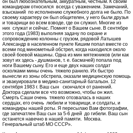
он был любознательным, аккуратным, честным. К своим
командирам относился всегда с уважением. Замечаний,
взысканий по исполнению служебного долга не было. По
своему характеру он был общителен, у него были друзья
и товарищи во всем взводе, где он служил. Многие из
них служат и сейчас. Помнят о Вашем сыне. В сентябре
этого года (1983) выполняя задачу по охране и
сопровождению колонны с грузом, рядовой Латышев
Александр в населенном пункте Кишим попал вместе со
всеми под минометный обстрел, когда находился около
своей боевой машины. Одна из мин мятежников (или как
зовут их здесь - душманов, т. е. басмачей) попала под
ноги Вашему сыну. Его и еще двух наших солдат
осколками мины очень тяжело ранило. Их быстро
вынесли из зоны обстрела, оказали медицинскую помощь
и эвакуировали в медико-санитарный батальон. 12
сентября 1983 г. Ваш сын скончался от ранений.
Доктора сделали все что возможно, чтобы он жил.
Смерть Саши очень тяжело отозвалась в наших
сердцах, его очень любили и товарищи, и солдаты, и
командиры нашей роты. Я пересылаю Вам фотографии,
где запечатлен Ваш сын за 5-6 дней до гибели. Ваш сын
останется навечно в нашей памяти. Москва.
Генеральный штаб МО СССР».