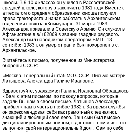
школы. В 9-10-х классах он учился в Рассветовской
средней школе, которую закончил в 1981 году. Вместе с
аттестатом о среднем образовании юноша получил
права тракториста и начал работать в Архангельском
отделении совхоза «Коммунар». 31 марта 1983 г.
Александра призвали в Советскую Армию. Он служил в
Афганистане в в/ч 82869 в звании гвардии рядового.
Александр был наводчиком-оператором БМП. 13
сентября 1983 г. он умер от ран и был похоронен в с.
Архангельское.
Вчитайтесь в письмо, полученное из Министерства
обороны СССР:
«Москва. Генеральный штаб МО СССР. Письмо матери
Латышева Александра Галине Ивановне.
Здравствуйте, уважаемая Галина Ивановна! Обращаюсь
к Вам с этим письмом по поводу вопросов, которые
задали Вы нам в своем письме. Латышев Александр
прибыл к нам в часть в ноябре 1982 г. За время службы
он зарекомендовал себя как грамотный специалист,
знающий и любящий свое дело. Ваш сын был высоко
дисциплинированным воином, с достоинством и честью
выполнял свой интернациональный долг. Сам по себе