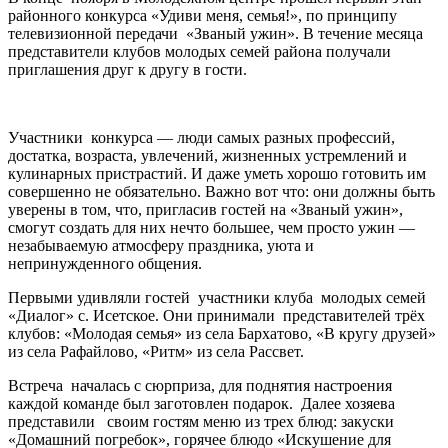
районного конкурса «Удиви меня, семья!», по принципу
телевизионной передачи «Званый ужин». В течение месяца
представители клубов молодых семей района получали
приглашения друг к другу в гости.
Участники конкурса — люди самых разных профессий,
достатка, возраста, увлечений, жизненных устремлений и
кулинарных пристрастий. И даже уметь хорошо готовить им
совершенно не обязательно. Важно вот что: они должны быть
уверены в том, что, пригласив гостей на «Званый ужин»,
смогут создать для них нечто большее, чем просто ужин —
незабываемую атмосферу праздника, уюта и
непринужденного общения.
Первыми удивляли гостей участники клуба молодых семей
«Диалог» с. Исетское. Они принимали представителей трёх
клубов: «Молодая семья» из села Бархатово, «В кругу друзей»
из села Рафайлово, «Ритм» из села Рассвет.
Встреча началась с сюрприза, для поднятия настроения
каждой команде был заготовлен подарок. Далее хозяева
представили своим гостям меню из трех блюд: закуски
«Домашний погребок», горячее блюдо «Искушение для